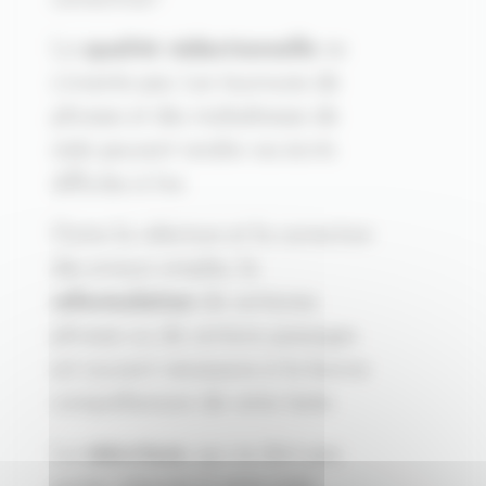
La
qualité rédactionnelle
ne
s’invente pas. Les tournures de
phrases et des maladresses de
style peuvent rendre vos écrits
difficiles à lire.
Outre la relecture et la correction
des erreurs simples, la
reformulation
de certaines
phrases ou de certains passages
est souvent nécessaire à la bonne
compréhension de votre texte.
La
réécriture
, qui ne doit pas